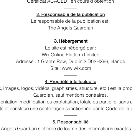
Certificat ACACED : en cours d’obtention
⸻
2. Responsable de la publication
Le responsable de la publication est :
The Angels Guardian
⸻
3. Hébergement
Le site est hébergé par :
Wix Online Platform Limited
Adresse : 1 Grant’s Row, Dublin 2 D02HX96, Irlande
Site : www.wix.com
⸻
4. Propriété intellectuelle
s, images, logos, vidéos, graphismes, structure, etc.) est la pr
Guardian, sauf mentions contraires.
ntation, modification ou exploitation, totale ou partielle, sans a
ite et constitue une contrefaçon sanctionnée par le Code de la pr
⸻
5. Responsabilité
 Angels Guardian s’efforce de fournir des informations exactes e